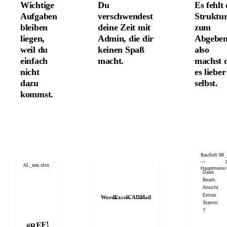
Wichtige
Du
Es fehlt 
Aufgaben
verschwendest
Struktu
bleiben
deine Zeit mit
zum
liegen,
Admin, die dir
Abgeben
weil du
keinen Spaß
also
einfach
macht.
machst 
nicht
es lieber
dazu
selbst.
kommst.
BauSoft 98
—
en_v17_FINAL_neu.xlsx
Hauptmenü
Datei
Bearb.
Ansicht
Extras
↔
↔
↔
Word
Excel
CAD
Mail
Stamm
?
#REF!