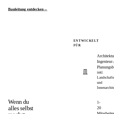
Bauleitung entdecken
→
ENTWICKELT
FÜR
Architektu
Ingenieur‑
Planungsb
inkl.
Landschafts
und
Innenarchit
Wenn du
1-
alles selbst
20
Mitarbeite