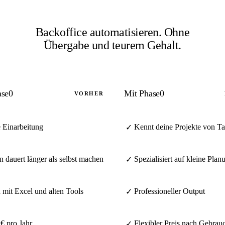
Backoffice automatisieren.
Ohne
Übergabe und teurem Gehalt.
ase0
Mit Phase0
VORHER
 Einarbeitung
Kennt deine Projekte von Ta
✓
n dauert länger als selbst machen
Spezialisiert auf kleine Pla
✓
mit Excel und alten Tools
Professioneller Output
✓
€ pro Jahr
Flexibler Preis nach Gebrau
✓