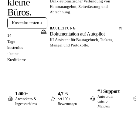
kleine
Dank automatischer Verbindung von
Honorarangebot, Zeiterfassung und
Büros.
Abrechnung.
Kostenlos testen
BAULEITUNG
Dokumentation auf Autopilot
14
KI-Assistent für Bautagebuch, Tickets,
Tage
Mängel und Protokolle.
kostenlos
· keine
Kreditkarte
#1 Support
1.000+
4,7
/5
Antwort in
Architektur- &
bei 100+
unter 5
Ingenieurbüros
Bewertungen
Minuten