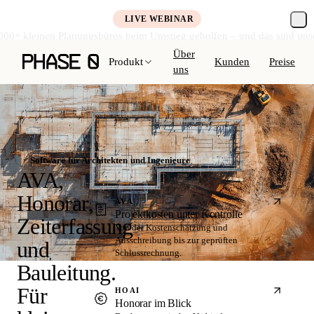
LIVE WEBINAR
000+ kleinen Planungsbüros beim Umstieg geholfen – und das sind uns
Kostenlos anmelden →
Über
Produkt
Kunden
Preise
uns
Software für Architekten und Ingenieure
AVA,
Honorar,
AVA
Projektkosten unter Kontrolle
Zeiterfassung
Von der Kostenschätzung und
Ausschreibung bis zur geprüften
und
Schlussrechnung.
Bauleitung.
Für
HOAI
Honorar im Blick