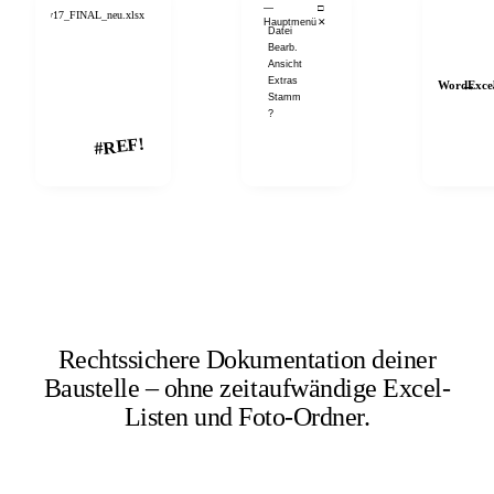
—
□
kosten_v17_FINAL_neu.xlsx
Hauptmenü
✕
Datei
Bearb.
Ansicht
Extras
↔
Word
Exce
Stamm
?
#REF!
Rechtssichere Dokumentation deiner
Baustelle
– ohne zeitaufwändige Excel-
Listen und Foto-Ordner.