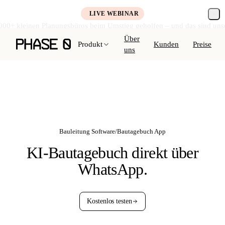
LIVE WEBINAR
000+ kleinen Planungsbüros beim Umstieg geholfen – und das sind uns
Kostenlos anmelden →
Über
Produkt
Kunden
Preise
uns
Bauleitung Software
/
Bautagebuch App
KI-Bautagebuch
direkt über
WhatsApp.
Kostenlos testen