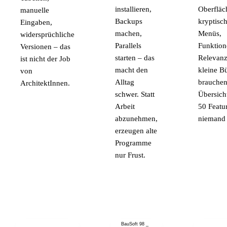
installieren,
Oberfläc
manuelle
Backups
kryptisc
Eingaben,
machen,
Menüs,
widersprüchliche
Parallels
Funktion
Versionen – das
starten – das
Relevanz
ist nicht der Job
macht den
kleine B
von
Alltag
brauche
ArchitektInnen.
schwer. Statt
Übersicht
Arbeit
50 Featur
abzunehmen,
niemand 
erzeugen alte
Programme
nur Frust.
BauSoft 98
_