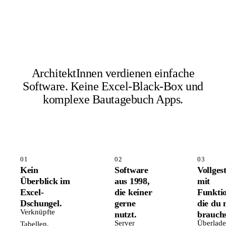
ArchitektInnen verdienen einfache
Software.
Keine Excel-Black-Box und
komplexe Bautagebuch Apps.
01
02
03
Kein
Software
Vollges
Überblick im
aus 1998,
mit
Excel-
die keiner
Funkti
Dschungel.
gerne
die du 
Verknüpfte
nutzt.
brauchs
Server
Überlad
Tabellen,