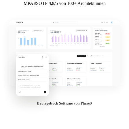
MK
AB
SO
TP
4,8/5
von 100+ Architekt:innen
Bautagebuch Software von Phase0