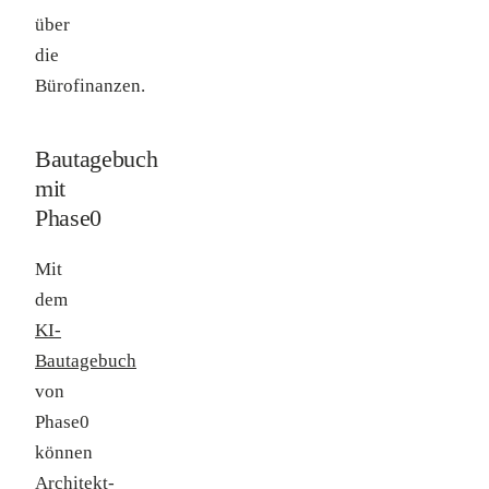
über
die
Bürofinanzen.
Bautagebuch
mit
Phase0
Mit
dem
KI-
Bautagebuch
von
Phase0
können
Architekt-