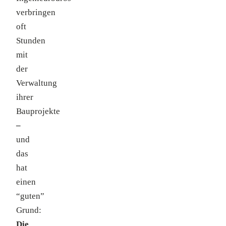
verbringen
oft
Stunden
mit
der
Verwaltung
ihrer
Bauprojekte
–
und
das
hat
einen
“guten”
Grund:
Die