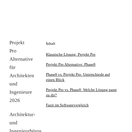
Projekt
Inhalt
Pro
Klassische Lösung: Projekt Pro
Alternative
Projekt Pro Alternative: Phase0
für
Phase0 vs. Projekt Pro: Unterschiede auf
Architekten
einen Blick
und
Projekt Pro vs. Phase0: Welche Lösung passt
Ingenieure
zu dir?
2026
Fazit im Softwarevergleich
Architektur-
und
Ingenieurbüros