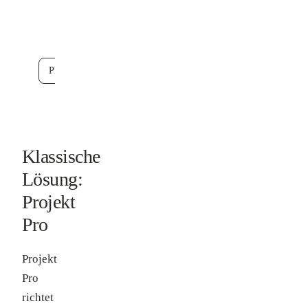
integriert,
auch mit E-
Rechnung
Phase0 kostenlos testen
Klassische
Lösung:
Projekt
Pro
Projekt
Pro
richtet