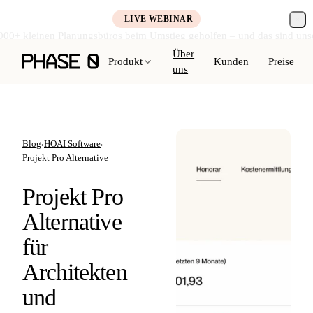
LIVE WEBINAR
000+ kleinen Planungsbüros beim Umstieg geholfen – und das sind uns
Kostenlos anmelden →
Über
Produkt
Kunden
Preise
uns
Blog
HOAI Software
›
›
Projekt Pro Alternative
Projekt Pro
Alternative
für
Architekten
und