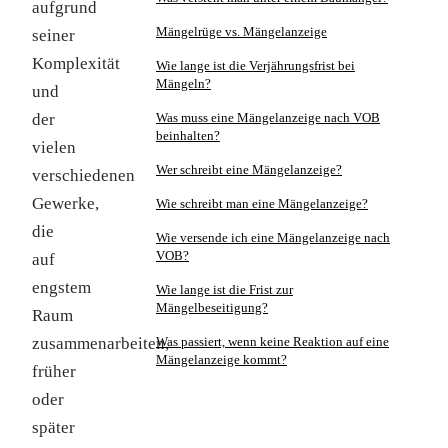
aufgrund
Mängelrüge vs. Mängelanzeige
seiner
Komplexität
Wie lange ist die Verjährungsfrist bei
Mängeln?
und
der
Was muss eine Mängelanzeige nach VOB
beinhalten?
vielen
Wer schreibt eine Mängelanzeige?
verschiedenen
Gewerke,
Wie schreibt man eine Mängelanzeige?
die
Wie versende ich eine Mängelanzeige nach
VOB?
auf
engstem
Wie lange ist die Frist zur
Mängelbeseitigung?
Raum
zusammenarbeiten,
Was passiert, wenn keine Reaktion auf eine
Mängelanzeige kommt?
früher
oder
später