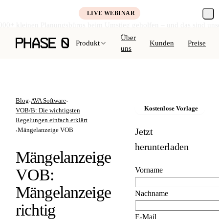
LIVE WEBINAR
000+ kleinen Planungsbüros beim Umstieg geholfen – und das sind uns
Kostenlos anmelden →
Über
Produkt
Kunden
Preise
uns
Blog
AVA Software
›
›
Kostenlose Vorlage
VOB/B: Die wichtigsten
Regelungen einfach erklärt
Mängelanzeige VOB
Jetzt
›
herunterladen
Mängelanzeige
VOB:
Vorname
Mängelanzeige
Nachname
richtig
E-Mail