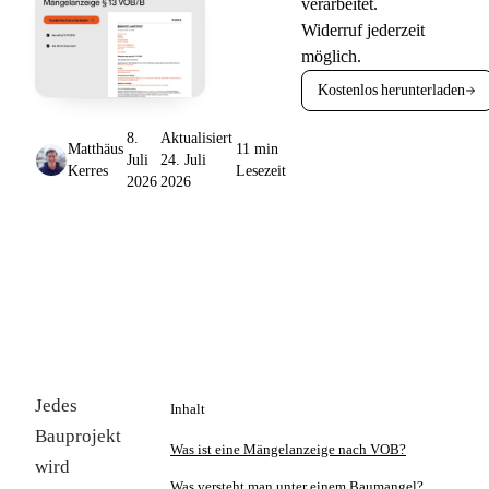
verarbeitet.
Widerruf jederzeit
möglich.
Kostenlos herunterladen
8.
Aktualisiert
Matthäus
11 min
Juli
24. Juli
Kerres
Lesezeit
2026
2026
Jedes
Inhalt
Bauprojekt
Was ist eine Mängelanzeige nach VOB?
wird
Was versteht man unter einem Baumangel?