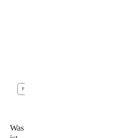
KI erfasst
Wetter,
Aufgaben
und Mängel
automatisch
Rechtssicherer
Bautagesbericht
in Sekunden
Phase0 kostenlos testen
Was
ist