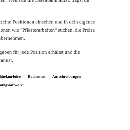
en: Wenn du die Datenbank nutzt, trägst du
nzelne Positionen einsehen und in dein eigenes
nen wie "Pflasterarbeiten" suchen, die Preise
 übernehmen.
gaben für jede Position erhältst und die
kannst.
hitekturbüro
Baukosten
Ausschreibungen
bungssoftware