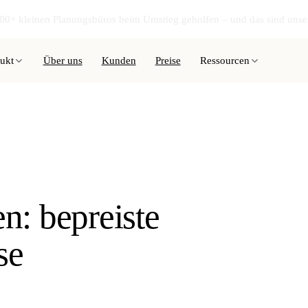
00+ kleinen Planungsbüros beim Umstieg geholfen – und das sind unse
ukt
Ressourcen
Über uns
Kunden
Preise
n: bepreiste
se