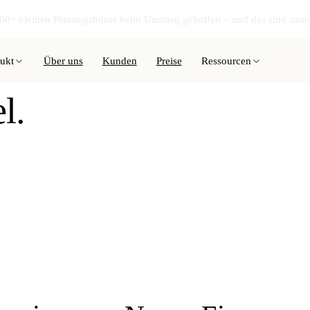
00+ kleinen Planungsbüros beim Umstieg geholfen – und das sind unse
ukt
Ressourcen
Über uns
Kunden
Preise
l.