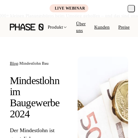
LIVE WEBINAR
000+ kleinen Planungsbüros beim Umstieg geholfen – und das sind uns
Kostenlos anmelden →
Über
Produkt
Kunden
Preise
uns
Blog
Mindestlohn Bau
›
Mindestlohn
im
Baugewerbe
2024
Der Mindestlohn ist