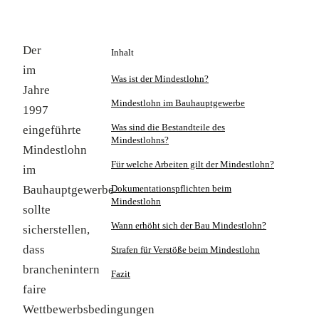
Der
Inhalt
im
Was ist der Mindestlohn?
Jahre
Mindestlohn im Bauhauptgewerbe
1997
Was sind die Bestandteile des
eingeführte
Mindestlohns?
Mindestlohn
Für welche Arbeiten gilt der Mindestlohn?
im
Bauhauptgewerbe
Dokumentationspflichten beim
Mindestlohn
sollte
Wann erhöht sich der Bau Mindestlohn?
sicherstellen,
dass
Strafen für Verstöße beim Mindestlohn
branchenintern
Fazit
faire
Wettbewerbsbedingungen